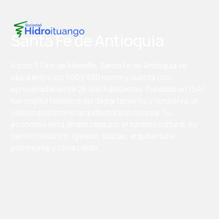
Santa Fe de Antioquia
A solo 57 km de Medellín, Santa Fe de Antioquia se
ubica entre los 500 y 550 msnm y cuenta con
aproximadamente 26.000 habitantes. Fundada en 1541,
fue capital histórica del departamento y conserva un
valioso patrimonio arquitectónico colonial. Su
economía está dinamizada por el turismo cultural, su
centro histórico, iglesias, plazas, arquitectura
patrimonial y clima cálido.