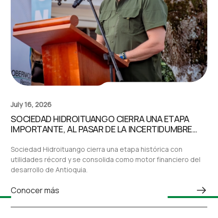
July 16, 2026
SOCIEDAD HIDROITUANGO CIERRA UNA ETAPA
IMPORTANTE, AL PASAR DE LA INCERTIDUMBRE
JURÍDICA A CONVERTIRSE EN UNO DE LOS
MOTORES FINANCIEROS DE ANTIOQUIA
Sociedad Hidroituango cierra una etapa histórica con
utilidades récord y se consolida como motor financiero del
desarrollo de Antioquia.
Conocer más