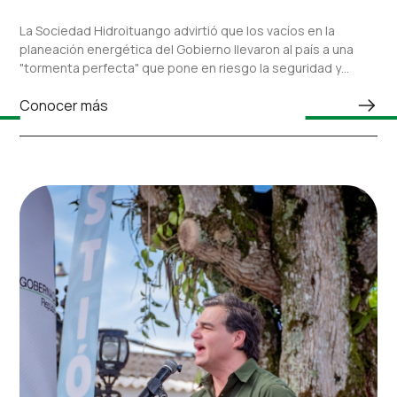
AL PAÍS ANTE UNA “TORMENTA PERFECTA” EN EL
SECTOR ELÉCTRICO
La Sociedad Hidroituango advirtió que los vacíos en la
planeación energética del Gobierno llevaron al país a una
"tormenta perfecta" que pone en riesgo la seguridad y
confiabilidad del sistema eléctrico nacional.
Conocer más