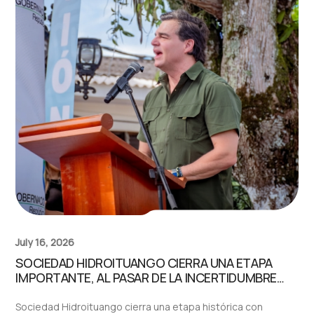
July 16, 2026
SOCIEDAD HIDROITUANGO CIERRA UNA ETAPA
IMPORTANTE, AL PASAR DE LA INCERTIDUMBRE
JURÍDICA A CONVERTIRSE EN UNO DE LOS
MOTORES FINANCIEROS DE ANTIOQUIA
Sociedad Hidroituango cierra una etapa histórica con