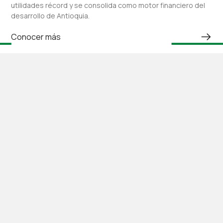
utilidades récord y se consolida como motor financiero del
desarrollo de Antioquia.
Conocer más
Navegación
Soporte
Comunicación
Sostenibilidad
Inicio
Preguntas
pqrs@hidroituango
Briceño
frecuentes
Proyecto
hidroituango@hidr
Buriticá
PQRs
Quiénes
Telefono: 3137169
Liborina
somos
Contacto
Horario de atenci
Olaya
Sostenibilidad
Peque
Galería