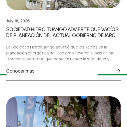
July 18, 2026
SOCIEDAD HIDROITUANGO ADVIERTE QUE VACÍOS
DE PLANEACIÓN DEL ACTUAL GOBIERNO DEJARON
AL PAÍS ANTE UNA “TORMENTA PERFECTA” EN EL
SECTOR ELÉCTRICO
La Sociedad Hidroituango advirtió que los vacíos en la
planeación energética del Gobierno llevaron al país a una
"tormenta perfecta" que pone en riesgo la seguridad y
confiabilidad del sistema eléctrico nacional.
Conocer más