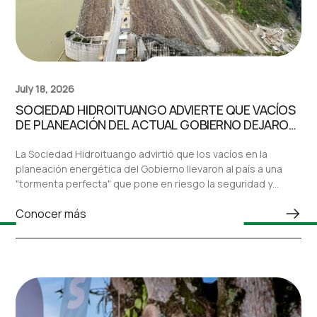
July 18, 2026
SOCIEDAD HIDROITUANGO ADVIERTE QUE VACÍOS
DE PLANEACIÓN DEL ACTUAL GOBIERNO DEJARON
AL PAÍS ANTE UNA “TORMENTA PERFECTA” EN EL
SECTOR ELÉCTRICO
La Sociedad Hidroituango advirtió que los vacíos en la
planeación energética del Gobierno llevaron al país a una
"tormenta perfecta" que pone en riesgo la seguridad y
confiabilidad del sistema eléctrico nacional.
Conocer más