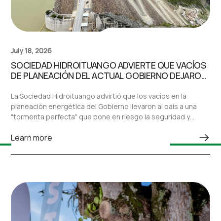
July 18, 2026
SOCIEDAD HIDROITUANGO ADVIERTE QUE VACÍOS
DE PLANEACIÓN DEL ACTUAL GOBIERNO DEJARON
AL PAÍS ANTE UNA “TORMENTA PERFECTA” EN EL
SECTOR ELÉCTRICO
La Sociedad Hidroituango advirtió que los vacíos en la
planeación energética del Gobierno llevaron al país a una
"tormenta perfecta" que pone en riesgo la seguridad y
confiabilidad del sistema eléctrico nacional.
Learn more