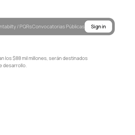
ntabilty / PQRs
Convocatorias Públicas
Sign in
n los $88 mil millones, serán destinados
e desarrollo.