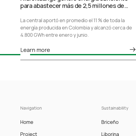
para abastecer más de 2,5 millones de
hogares durante el primer semestre de
2026
La central aportó en promedio el 11 % de toda la
energía producida en Colombia y alcanzó cerca de
4.800 GWh entre enero y junio.
Learn more
Navigation
Sustainability
Home
Briceño
Project
Liborina