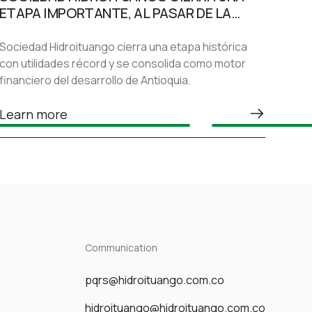
ETAPA IMPORTANTE, AL PASAR DE LA
INCERTIDUMBRE JURÍDICA A
CONVERTIRSE EN UNO DE LOS MOTORES
Sociedad Hidroituango cierra una etapa histórica
FINANCIEROS DE ANTIOQUIA
con utilidades récord y se consolida como motor
financiero del desarrollo de Antioquia.
Learn more
Communication
pqrs@hidroituango.com.co
hidroituango@hidroituango.com.co