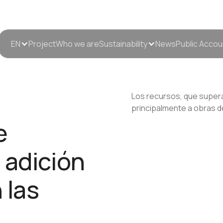
EN
Project
Who we are
Sustainability
News
Public Accou
Los recursos, que supera
principalmente a obras d
e
 adición
 las