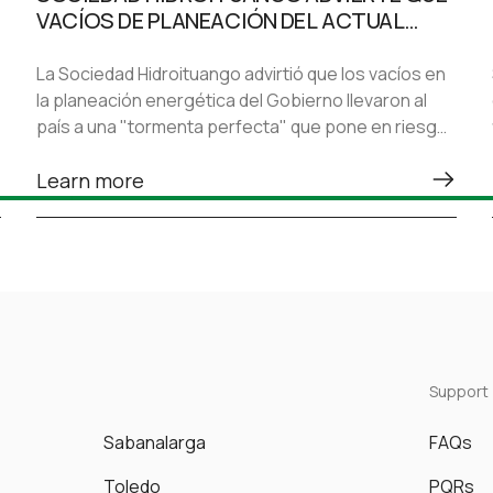
VACÍOS DE PLANEACIÓN DEL ACTUAL
GOBIERNO DEJARON AL PAÍS ANTE UNA
“TORMENTA PERFECTA” EN EL SECTOR
La Sociedad Hidroituango advirtió que los vacíos en
ELÉCTRICO
la planeación energética del Gobierno llevaron al
país a una "tormenta perfecta" que pone en riesgo
la seguridad y confiabilidad del sistema eléctrico
nacional.
Learn more
Support
Sabanalarga
FAQs
Toledo
PQRs